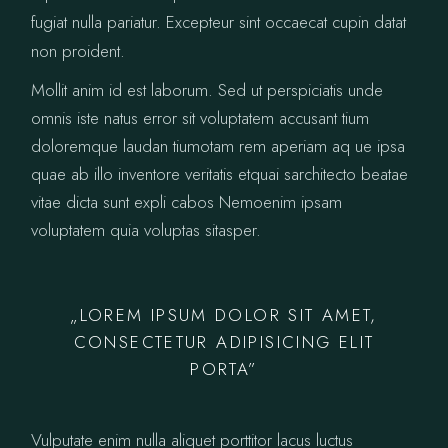
fugiat nulla pariatur. Excepteur sint occaecat cupin datat
non proident.
Mollit anim id est laborum. Sed ut perspiciatis unde
omnis iste natus error sit voluptatem accusant tium
doloremque laudan tiumotam rem aperiam aq ue ipsa
quae ab illo inventore veritatis etquai sarchitecto beatae
vitae dicta sunt expli cabos Nemoenim ipsam
voluptatem quia voluptas sitasper.
„LOREM IPSUM DOLOR SIT AMET,
CONSECTETUR ADIPISICING ELIT
PORTA”
Vulputate enim nulla aliquet porttitor lacus luctus