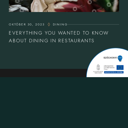
OKTÓBER 30, 2023
DINING
EVERYTHING YOU WANTED TO KNOW
ABOUT DINING IN RESTAURANTS
KAPCSOLAT
T.
+36 1 487 5418
M.
info@leroybistro.hu