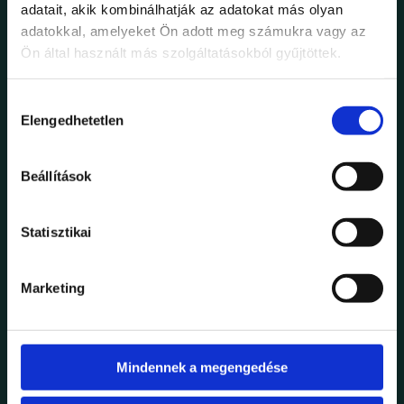
adatait, akik kombinálhatják az adatokat más olyan
PINTEREST
FACEBOOK
INSTAGRAM
adatokkal, amelyeket Ön adott meg számukra vagy az
Ön által használt más szolgáltatásokból gyűjtöttek.
Hozzájárulás
Elengedhetetlen
kiválasztása
Beállítások
Statisztikai
Marketing
LOCATION
Piazza Della Signoria, 12
Mindennek a megengedése
21562 . Firenze . Italy