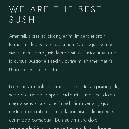
WE ARE THE BEST
SUSHI
Amet tellus cras adipiscing enim. Imperdiet proin
fermentum leo vel orci porta non. Consequat semper
viverra nam libero justo laoreet sit. At auctor urna nunc
id cursus. Auctor elit sed vulputate mi sit amet mauris.
Ultrices eros in cursus turpis.
Lorem ipsum dolor sit amet, consectetur adipisicing elit,
sed do eiusmod tempor incididunt utlabor met dolore
magna sens aliqua. Ut enim ad minim veniam, quis
nostrud exercitation ullamco labori nisi ut aliquip ex ea
commodo consequat. Duis auteirm ure dolor in
reprehenderit in voluptate velit esse cillum dolore eu