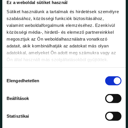
OKTÓBER 31, 2023
GASTRONOMY
Ez a weboldal sütiket használ
PASSIONATE ABOUT
Sütiket használunk a tartalmak és hirdetések személyre
szabásához, közösségi funkciók biztosításához,
BAKING
valamint weboldalforgalmunk elemzéséhez. Ezenkívül
közösségi média-, hirdető- és elemező partnereinkkel
Lorem ipsum dolor sit amet, consectetur adipiscing elit,
megosztjuk az Ön weboldalhasználatra vonatkozó
sed do eiusmod tempor incididunt ut labore et dolore
adatait, akik kombinálhatják az adatokat más olyan
magna aliqua. Ut enim ad minim veniam, quis nostrud
adatokkal, amelyeket Ön adott meg számukra vagy az
exercitation ullam
Ön által használt más szolgáltatásokból gyűjtöttek.
READ MORE
Hozzájárulás
Elengedhetetlen
kiválasztása
Beállítások
Statisztikai