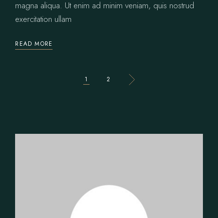
magna aliqua. Ut enim ad minim veniam, quis nostrud
exercitation ullam
READ MORE
BEJEGYZÉSEK
1
2
LAPOZÁSA