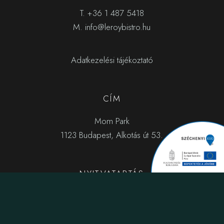
T.
+36 1 487 5418
M.
info@leroybistro.hu
Adatkezelési tájékoztató
CÍM
Mom Park
1123 Budapest, Alkotás út 53.
NYITVATARTÁS
Hétfő: 8:00 – 23:00 a konyha 22:00-ig
Kedd – Szerda: 8:00 – 23:30 a konyha 22:30-ig
Csütörtök – Péntek: 8:00 – 24:00 a konyha 23:00-ig