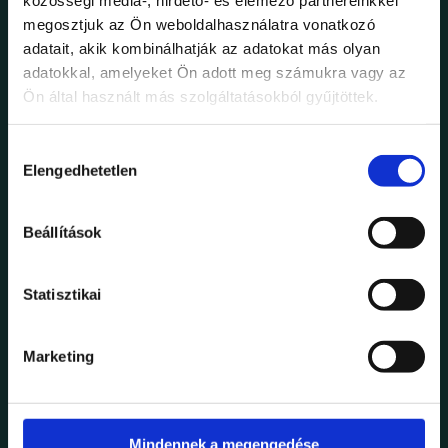
megosztjuk az Ön weboldalhasználatra vonatkozó
FOLLOW US
adatait, akik kombinálhatják az adatokat más olyan
adatokkal, amelyeket Ön adott meg számukra vagy az
Ön által használt más szolgáltatásokból gyűjtöttek.
PINTEREST
FACEBOOK
INSTAGRAM
Hozzájárulás
Elengedhetetlen
kiválasztása
Beállítások
Statisztikai
Marketing
LOCATION
Mindennek a megengedése