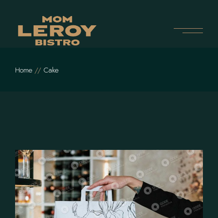
Skip
to
the
content
Home
Cake