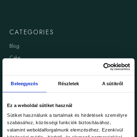
CATEGORIES
Blog
Cake
Cuisine
Dining
Beleegyezés
Részletek
A sütikről
Gastronomy
Korábbi események
Ez a weboldal sütiket használ
Restaurant
Sütiket használunk a tartalmak és hirdetések személyre
szabásához, közösségi funkciók biztosításához,
Uncategorized
valamint weboldalforgalmunk elemzéséhez. Ezenkívül
közösségi média-, hirdető- és elemező partnereinkkel