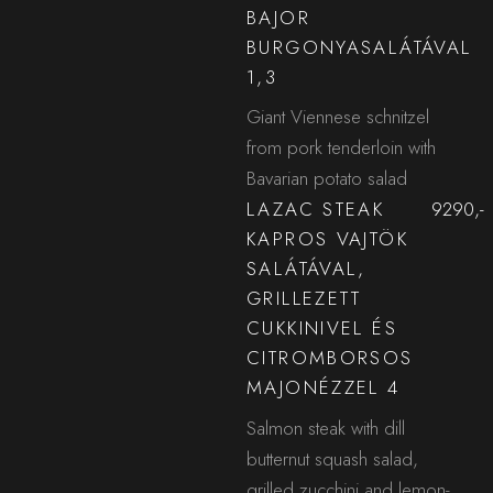
BAJOR
BURGONYASALÁTÁVAL
1,3
Giant Viennese schnitzel
from pork tenderloin with
Bavarian potato salad
LAZAC STEAK
9290,-
KAPROS VAJTÖK
SALÁTÁVAL,
GRILLEZETT
CUKKINIVEL ÉS
CITROMBORSOS
MAJONÉZZEL 4
Salmon steak with dill
butternut squash salad,
grilled zucchini and lemon-