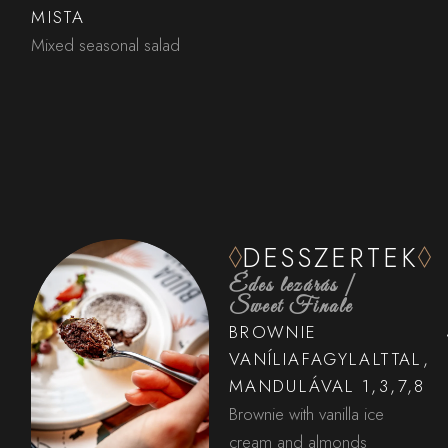
MISTA
Mixed seasonal salad
DESSZERTEK
Édes lezárás |
Sweet Finale
BROWNIE
VANÍLIAFAGYLALTTAL,
MANDULÁVAL 1,3,7,8
Brownie with vanilla ice
cream and almonds