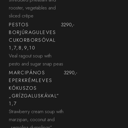
rooster, vegetables and
sliced crêpe
PESTOS
3290,-
BORJÚRAGULEVES
CUKORBORSÓVAL
1,7,8,9,10
Veal ragout soup with
pesto and sugar snap peas
MARCIPÁNOS
3290,-
EPERKRÉMLEVES
KÓKUSZOS
„GRÍZGALUSKÁVAL”
1,7
Strawberry cream soup with
marzipan, coconut and
„semolina dumplings”