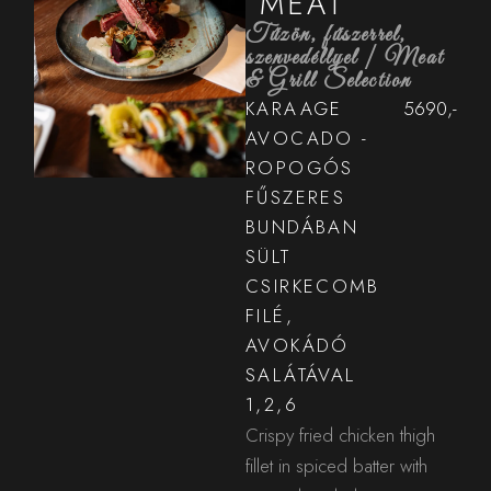
MEAT
Tűzön, fűszerrel,
szenvedéllyel | Meat
& Grill Selection
KARAAGE
5690,-
AVOCADO -
ROPOGÓS
FŰSZERES
BUNDÁBAN
SÜLT
CSIRKECOMB
FILÉ,
AVOKÁDÓ
SALÁTÁVAL
1,2,6
Crispy fried chicken thigh
fillet in spiced batter with