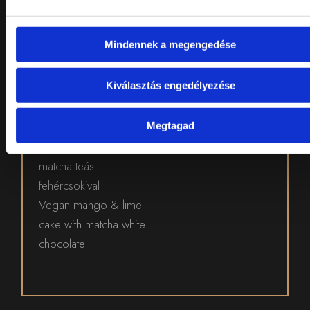
Borbirtok Kódex
Chardonnay / 0,15 l
2590,-
Mindennek a megengedése
Kiválasztás engedélyezése
VEGÁN
3190,-
MANGÓ-
LIME TORTA
Megtagad
(8)
matcha teás
fehércsokival
Vegan mango & lime
cake with matcha white
chocolate