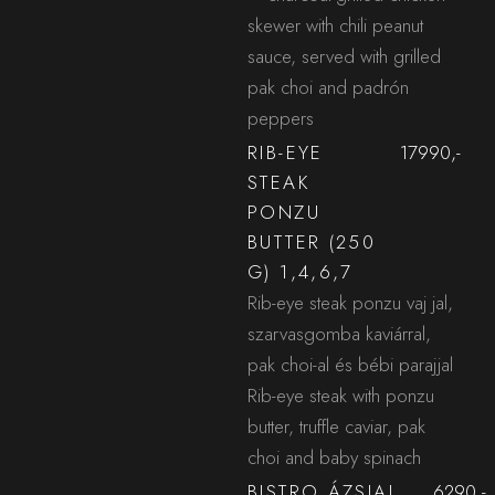
skewer with chili peanut
sauce, served with grilled
pak choi and padrón
peppers
RIB-EYE
17990,-
STEAK
PONZU
BUTTER (250
G) 1,4,6,7
Rib-eye steak ponzu vaj jal,
szarvasgomba kaviárral,
pak choi-al és bébi parajjal
Rib-eye steak with ponzu
butter, truffle caviar, pak
choi and baby spinach
BISTRO ÁZSIAI
6290,-