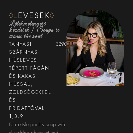
LEVESEK
Lélekmelengető
kezdetek | Soups to
warm the soul
TANYASI
3290,-
SZÁRNYAS
HÚSLEVES
TÉPETT FÁCÁN
ÉS KAKAS
HÚSSAL,
ZÖLDSÉGEKKEL
ÉS
FRIDATTÓVAL
1,3,9
Farm-style poultry soup with
shredded pheasant and