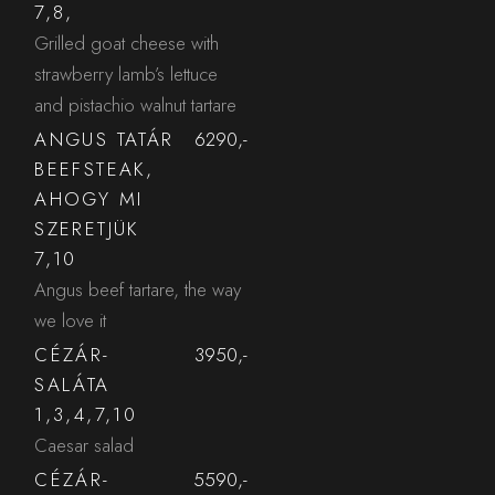
7,8,
Grilled goat cheese with
strawberry lamb’s lettuce
and pistachio walnut tartare
ANGUS TATÁR
6290,-
BEEFSTEAK,
AHOGY MI
SZERETJÜK
7,10
Angus beef tartare, the way
we love it
CÉZÁR-
3950,-
SALÁTA
1,3,4,7,10
Caesar salad
CÉZÁR-
5590,-