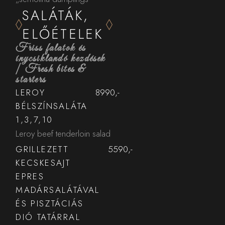
SALÁTÁK,
ELŐÉTELEK
Friss falatok és
ínycsiklandó kezdések
| Fresh bites &
starters
LEROY
8990,-
BÉLSZÍNSALÁTA
1,3,7,10
Leroy beef tenderloin salad
GRILLEZETT
5590,-
KECSKESAJT
EPRES
MADÁRSALÁTÁVAL
ÉS PISZTÁCIÁS
DIÓ TATÁRRAL