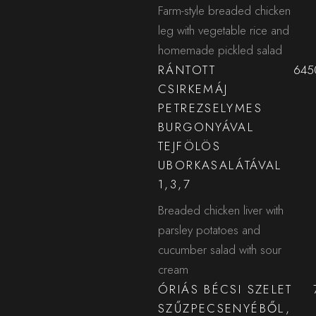
Farm-style breaded chicken
leg with vegetable rice and
homemade pickled salad
RÁNTOTT
6450
CSIRKEMÁJ
PETREZSELYMES
BURGONYÁVAL
TEJFÖLÖS
UBORKASALÁTÁVAL
1,3,7
Breaded chicken liver with
parsley potatoes and
cucumber salad with sour
cream
ÓRIÁS BÉCSI SZELET
SZŰZPECSENYÉBŐL,