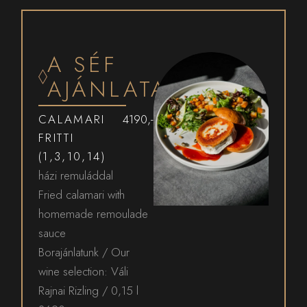
A SÉF
AJÁNLATA
CALAMARI
4190,-
FRITTI
(1,3,10,14)
házi remuláddal
Fried calamari with
homemade remoulade
sauce
Borajánlatunk / Our
wine selection: Váli
Rajnai Rizling / 0,15 l