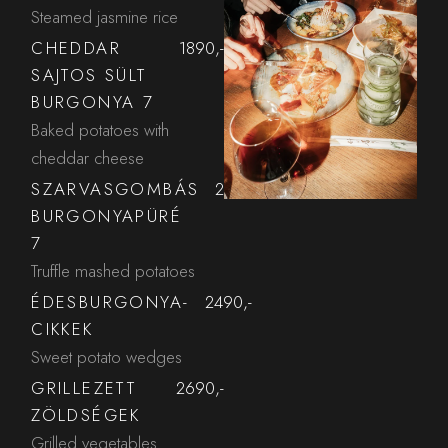
Steamed jasmine rice
CHEDDAR
1890,-
SAJTOS SÜLT
BURGONYA 7
Baked potatoes with
cheddar cheese
SZARVASGOMBÁS
2590,-
BURGONYAPÜRÉ
7
Truffle mashed potatoes
ÉDESBURGONYA-
2490,-
CIKKEK
Sweet potato wedges
GRILLEZETT
2690,-
ZÖLDSÉGEK
Grilled vegetables