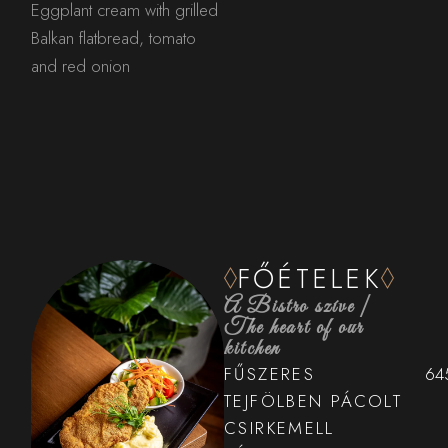
Eggplant cream with grilled
Balkan flatbread, tomato
and red onion
FŐÉTELEK
A Bistro szíve |
The heart of our
kitchen
FŰSZERES
64
TEJFÖLBEN PÁCOLT
CSIRKEMELL