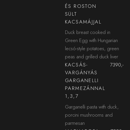
ÉS ROSTON
SÜLT
KACSAMÁJJAL
Duck breast cooked in
Green Egg with Hungarian
lecsó-style potatoes, green
peas and grilled duck liver
KACSÁS-
7390,-
VARGÁNYÁS
GARGANELLI
PARMEZÁNNAL
1,3,7
Garganelli pasta with duck,
porcini mushrooms and
parmesan