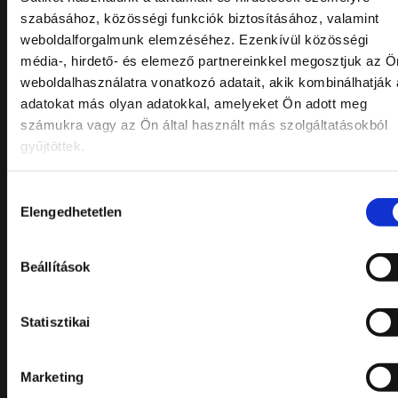
szabásához, közösségi funkciók biztosításához, valamint
SUPREME
7190,-
weboldalforgalmunk elemzéséhez. Ezenkívül közösségi
CSIRKEMELL
média-, hirdető- és elemező partnereinkkel megosztjuk az Ö
weboldalhasználatra vonatkozó adatait, akik kombinálhatják
FASZÉNEN
adatokat más olyan adatokkal, amelyeket Ön adott meg
GRILLEZVE
számukra vagy az Ön által használt más szolgáltatásokból
(7)
gyűjtöttek.
karamellizált idény
gyümölcsökkel és
Hozzájárulás
kesudiós színes rizzsel
Elengedhetetlen
kiválasztása
Charcoal-grilled chicken
supreme with
Beállítások
caramelized seasonal
fruits and cashew
Statisztikai
fragrant rice
Borajánlatunk / Our
Marketing
wine selection: Tóth