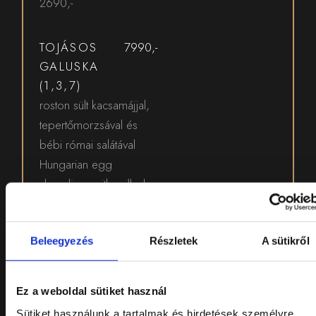
2690,-
TOJÁSOS
7990,-
GALUSKA
(1,3,7)
roston sült kacsamájjal,
tepertőmorzsával és
bébi római salátával
Hungarian egg
dumplings with grilled
duck liver, crispy pork
crackling crumbs and
baby romaine lettuce
Beleegyezés
Részletek
A sütikről
Borajánlatunk / Our
wine selection: Dobogó
Ez a weboldal sütiket használ
Furmint/ 0,15 l 2650,-
Sütiket használunk a tartalmak és hirdetések személyre