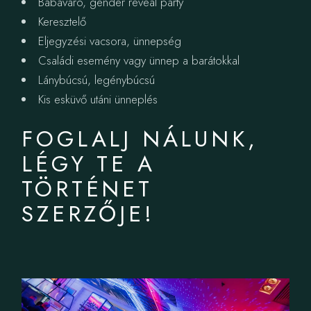
Babaváró, gender reveal party
Keresztelő
Eljegyzési vacsora, ünnepség
Családi esemény vagy ünnep a barátokkal
Lánybúcsú, legénybúcsú
Kis esküvő utáni ünneplés
FOGLALJ NÁLUNK,
LÉGY TE A
TÖRTÉNET
SZERZŐJE!