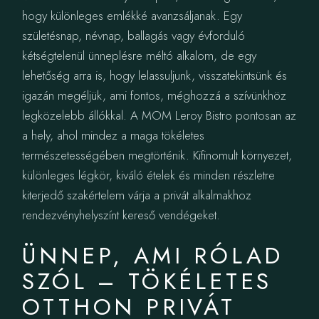
hogy különleges emlékké avanzsáljanak. Egy
születésnap, névnap, ballagás vagy évforduló
kétségtelenül ünneplésre méltó alkalom, de egy
lehetőség arra is, hogy lelassuljunk, visszatekintsünk és
igazán megéljük, ami fontos, méghozzá a szívünkhöz
legközelebb állókkal. A MOM Leroy Bistro pontosan az
a hely, ahol mindez a maga tökéletes
természetességében megtörténik. Kifinomult környezet,
különleges légkör, kiváló ételek és minden részletre
kiterjedő szakértelem várja a privát alkalmakhoz
rendezvényhelyszínt kereső vendégeket.
ÜNNEP, AMI RÓLAD
SZÓL – TÖKÉLETES
OTTHON PRIVÁT