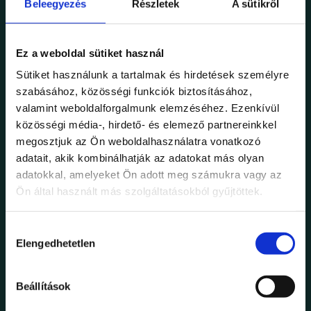
Beleegyezés
Részletek
A sütikről
időben asztalt privát eseményedhez az alábbi gombra
kattintva!
Ez a weboldal sütiket használ
Sütiket használunk a tartalmak és hirdetések személyre
szabásához, közösségi funkciók biztosításához,
valamint weboldalforgalmunk elemzéséhez. Ezenkívül
közösségi média-, hirdető- és elemező partnereinkkel
megosztjuk az Ön weboldalhasználatra vonatkozó
adatait, akik kombinálhatják az adatokat más olyan
adatokkal, amelyeket Ön adott meg számukra vagy az
Ön által használt más szolgáltatásokból gyűjtöttek.
Hozzájárulás
Elengedhetetlen
kiválasztása
Beállítások