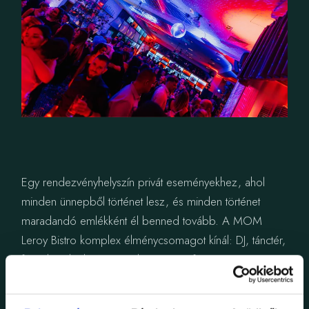
Egy rendezvényhelyszín privát eseményekhez, ahol
minden ünnepből történet lesz, és minden történet
maradandó emlékként él benned tovább. A MOM
Leroy Bistro komplex élménycsomagot kínál: DJ, tánctér,
fények, italpult, és egy olyan atmoszféra, ami
önmagában is gondoskodik a hangulatról. Nálunk nincs
záróra – addig maradtok, amíg szeretnétek. Foglalj