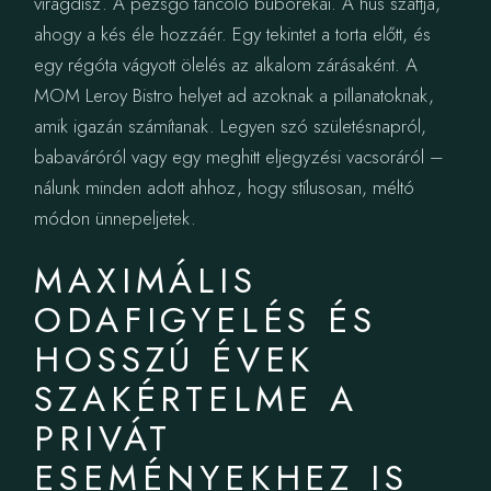
virágdísz. A pezsgő táncoló buborékai. A hús szaftja,
ahogy a kés éle hozzáér. Egy tekintet a torta előtt, és
egy régóta vágyott ölelés az alkalom zárásaként. A
MOM Leroy Bistro helyet ad azoknak a pillanatoknak,
amik igazán számítanak. Legyen szó születésnapról,
babaváróról vagy egy meghitt eljegyzési vacsoráról –
nálunk minden adott ahhoz, hogy stílusosan, méltó
módon ünnepeljetek.
MAXIMÁLIS
ODAFIGYELÉS ÉS
HOSSZÚ ÉVEK
SZAKÉRTELME A
PRIVÁT
ESEMÉNYEKHEZ IS