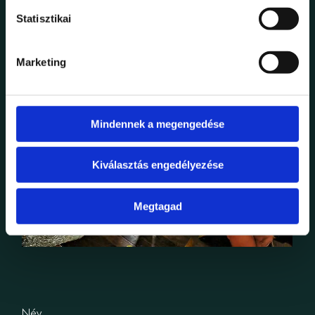
Statisztikai
Marketing
Mindennek a megengedése
Kiválasztás engedélyezése
Megtagad
Név