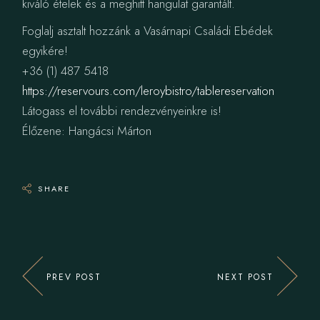
kiváló ételek és a meghitt hangulat garantált.
Foglalj asztalt hozzánk a Vasárnapi Családi Ebédek
egyikére!
+36 (1) 487 5418
https://reservours.com/leroybistro/tablereservation
Látogass el további rendezvényeinkre is!
Élőzene: Hangácsi Márton
SHARE
PREV POST
NEXT POST