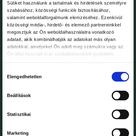
Sütiket használunk a tartalmak és hirdetések személyre
szabásához, közösségi funkciók biztosításához,
valamint weboldalforgalmunk elemzéséhez. Ezenkívül
közösségi média-, hirdető- és elemező partnereinkkel
megosztjuk az Ön weboldalhasználatra vonatkozó
adatait, akik kombinálhatják az adatokat más olyan
adatokkal, amelyeket Ön adott meg számukra vagy az
Ön által használt más szolgáltatásokból gyűjtöttek.
Hozzájárulás
Elengedhetetlen
kiválasztása
Beállítások
Statisztikai
JANUÁR 21, 2026
KORÁBBI ESEMÉNYEK
Marketing