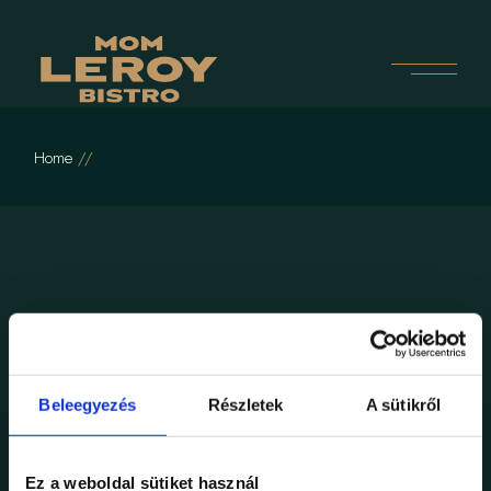
Skip
to
the
content
Home
No posts were found for provided query parameters.
Beleegyezés
Részletek
A sütikről
Ez a weboldal sütiket használ