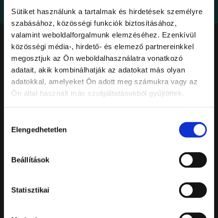
Sütiket használunk a tartalmak és hirdetések személyre
szabásához, közösségi funkciók biztosításához,
valamint weboldalforgalmunk elemzéséhez. Ezenkívül
közösségi média-, hirdető- és elemező partnereinkkel
megosztjuk az Ön weboldalhasználatra vonatkozó
adatait, akik kombinálhatják az adatokat más olyan
KAPCSOLAT
adatokkal, amelyeket Ön adott meg számukra vagy az
Ön által használt más szolgáltatásokból gyűjtöttek.
T.
+36 1 487 5418
M.
info@leroybistro.hu
Hozzájárulás
Elengedhetetlen
kiválasztása
Adatkezelési tájékoztató
Beállítások
CÍM
Statisztikai
Mom Park