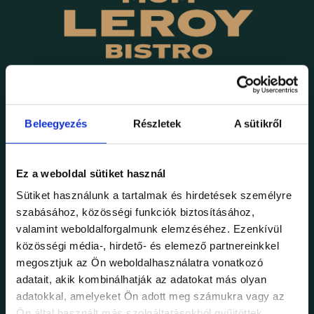
Az érdeklődés rendben megérkezett!
Beleegyezés
Részletek
A sütikről
Hamarosan felvesszük veled a
kapcsolatot a megadott elérhetőségen!
Ez a weboldal sütiket használ
Üdvözlettel:
Sütiket használunk a tartalmak és hirdetések személyre
A Mom Leroy csapata!
szabásához, közösségi funkciók biztosításához,
valamint weboldalforgalmunk elemzéséhez. Ezenkívül
közösségi média-, hirdető- és elemező partnereinkkel
megosztjuk az Ön weboldalhasználatra vonatkozó
VISSZA A FŐOLDALRA
adatait, akik kombinálhatják az adatokat más olyan
adatokkal, amelyeket Ön adott meg számukra vagy az
Ön által használt más szolgáltatásokból gyűjtöttek.