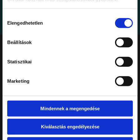
Hozzájárulás
Elengedhetetlen
kiválasztása
Beállítások
Statisztikai
KAPCSOLAT
Marketing
T.
+36 1 487 5418
M.
info@leroybistro.hu
Mindennek a megengedése
Adatkezelési tájékoztató
Kiválasztás engedélyezése
CÍM