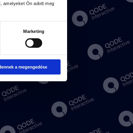
l, amelyeket Ön adott meg
 01:00 am
02:00 am
Marketing
dennek a megengedése