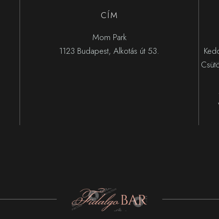
CÍM
Mom Park
1123 Budapest, Alkotás út 53.
Kedd
Csüt