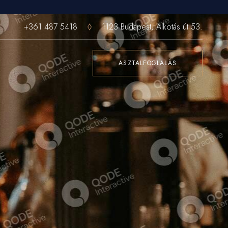
+361 487 5418
1123 Budapest, Alkotás út 53.
ASZTALFOGLALÁS