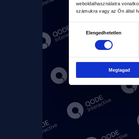
weboldalhasználatra vonatko
számukra vagy az Ön által ha
Hozzájárulás
Elengedhetetlen
kiválasztása
Megtagad