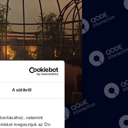
A sütikről
rk, NY 10016,
44 0567899,
tosításához, valamint
om,
office@example.com
einkkel megosztjuk az Ön