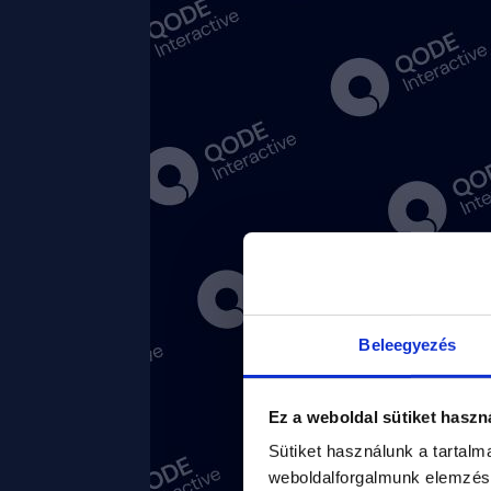
Beleegyezés
Ez a weboldal sütiket haszn
Sütiket használunk a tartal
weboldalforgalmunk elemzésé