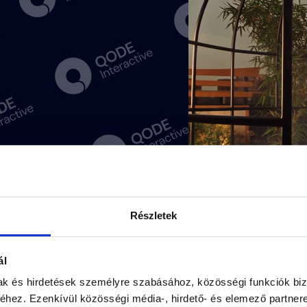
Részletek
ál
71 Madison Ave, New Yo
mak és hirdetések személyre szabásához, közösségi funkciók biz
reservations@example.c
hez. Ezenkívül közösségi média-, hirdető- és elemező partner