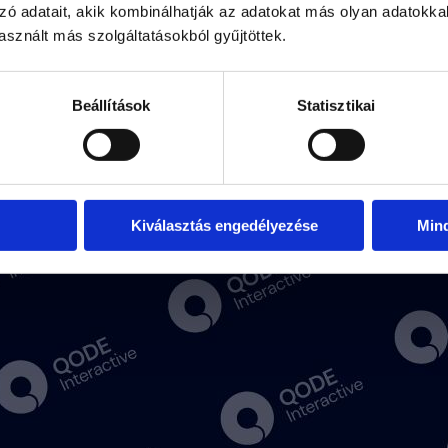
zó adatait, akik kombinálhatják az adatokat más olyan adatokka
sznált más szolgáltatásokból gyűjtöttek.
OPENING HOURS:
Mon – Thu: 10.00 am –
Fri – Sun: 10:00 am – 
Beállítások
Statisztikai
VIEW MAP
Kiválasztás engedélyezése
Min