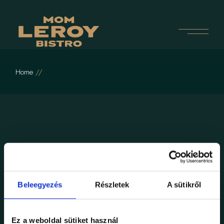
Skip
to
the
content
Home
No posts were found for provided query parameters.
Beleegyezés
Részletek
A sütikről
Ez a weboldal sütiket használ