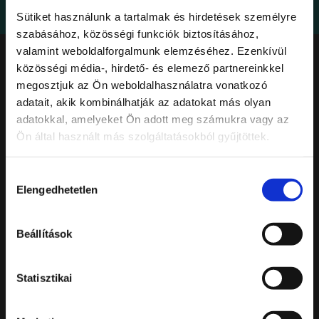
Sütiket használunk a tartalmak és hirdetések személyre
szabásához, közösségi funkciók biztosításához,
valamint weboldalforgalmunk elemzéséhez. Ezenkívül
közösségi média-, hirdető- és elemező partnereinkkel
megosztjuk az Ön weboldalhasználatra vonatkozó
adatait, akik kombinálhatják az adatokat más olyan
KAPCSOLAT
adatokkal, amelyeket Ön adott meg számukra vagy az
Ön által használt más szolgáltatásokból gyűjtöttek.
T.
+36 1 487 5418
M.
info@leroybistro.hu
Hozzájárulás
Elengedhetetlen
kiválasztása
Adatkezelési tájékoztató
Beállítások
CÍM
Statisztikai
Mom Park